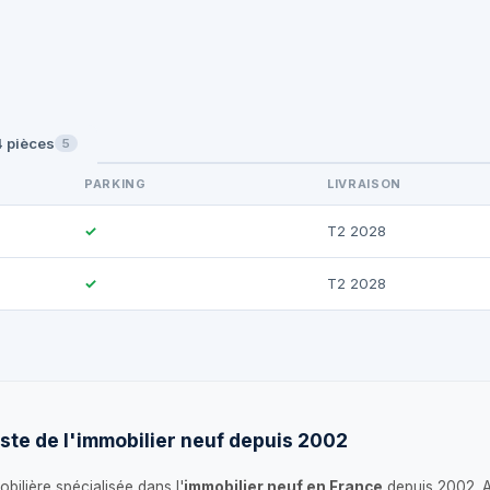
4 pièces
5
PARKING
LIVRAISON
✓
T2 2028
✓
T2 2028
ste de l'immobilier neuf depuis 2002
bilière spécialisée dans l'
immobilier neuf en France
depuis 2002. 