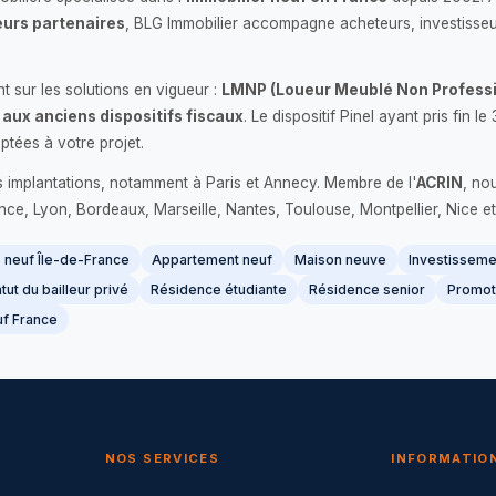
urs partenaires
, BLG Immobilier accompagne acheteurs, investisseu
 sur les solutions en vigueur :
LMNP (Loueur Meublé Non Professi
 aux anciens dispositifs fiscaux
. Le dispositif Pinel ayant pris fin
ptées à votre projet.
s implantations, notamment à Paris et Annecy. Membre de l'
ACRIN
, no
France, Lyon, Bordeaux, Marseille, Nantes, Toulouse, Montpellier, Nice et
neuf Île-de-France
Appartement neuf
Maison neuve
Investissemen
tut du bailleur privé
Résidence étudiante
Résidence senior
Promot
f France
NOS SERVICES
INFORMATIO