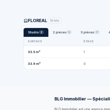
FLOREAL
19 lots
Studio
2 pièces
3 pièces
2
5
7
SURFACE
ÉTAGE
33.5 m²
1
33.9 m²
0
BLG Immobilier — Spéciali
BLG Immobilier est une agence immo