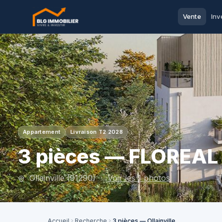
Vente
Inv
Appartement
Livraison T2 2028
3 pièces — FLOREAL
Ollainville (91290) ·
Voir les 1 photos
Accueil
Recherche
3 pièces — Ollainville