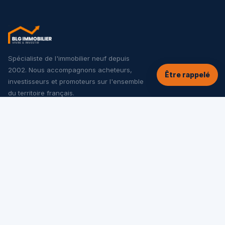
Spécialiste de l'immobilier neuf depuis
2002. Nous accompagnons acheteurs,
Être rappelé
investisseurs et promoteurs sur l'ensemble
du territoire français.
NOS SERVICES
Tous les programmes neufs
Offres spéciales
Appartements neufs
Maisons neuves
Investir dans le neuf