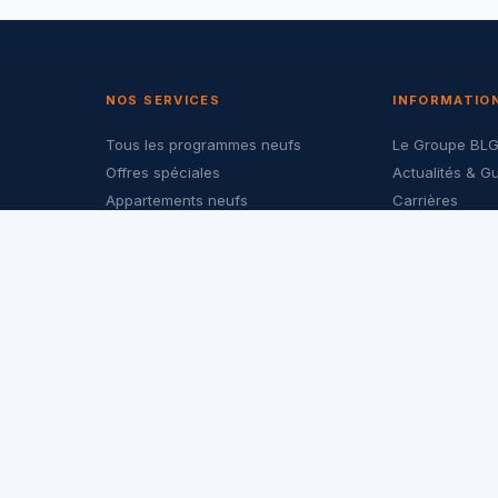
NOS SERVICES
INFORMATIO
Tous les programmes neufs
Le Groupe BL
Offres spéciales
Actualités & G
Appartements neufs
Carrières
Maisons neuves
Nous contacte
Investir dans le neuf
Politique de co
LMNP & PTZ
Mentions légal