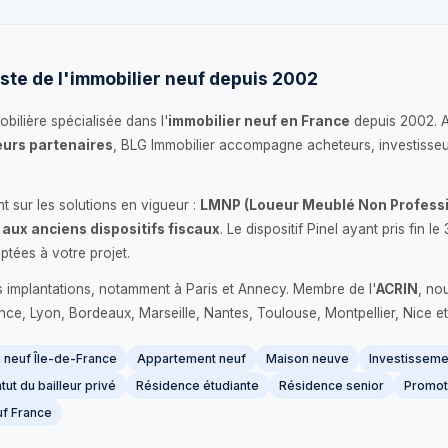
ste de l'immobilier neuf depuis 2002
bilière spécialisée dans l'
immobilier neuf en France
depuis 2002. 
urs partenaires
, BLG Immobilier accompagne acheteurs, investisseu
 sur les solutions en vigueur :
LMNP (Loueur Meublé Non Professi
 aux anciens dispositifs fiscaux
. Le dispositif Pinel ayant pris fin
ptées à votre projet.
s implantations, notamment à Paris et Annecy. Membre de l'
ACRIN
, no
France, Lyon, Bordeaux, Marseille, Nantes, Toulouse, Montpellier, Nice et
neuf Île-de-France
Appartement neuf
Maison neuve
Investissemen
tut du bailleur privé
Résidence étudiante
Résidence senior
Promot
f France