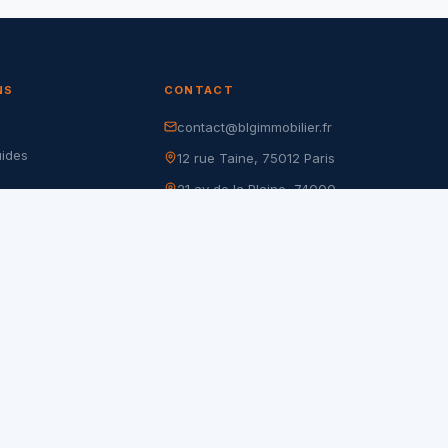
NS
CONTACT
contact@blgimmobilier.fr
G
uides
12 rue Taine, 75012 Paris
21 av de la Plaine, 74000
r
Annecy
nfidentialité
105 rue de Charenton, 75012
es
Paris
17 rue du Dr Goujon, 75012
Paris
28 rue Pierre Demours, 75017
Paris