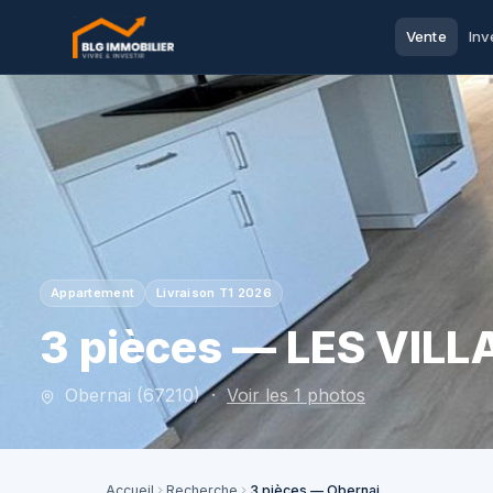
Vente
Inv
Appartement
Livraison T1 2026
3 pièces — LES VIL
Obernai (67210) ·
Voir les 1 photos
Accueil
Recherche
3 pièces — Obernai