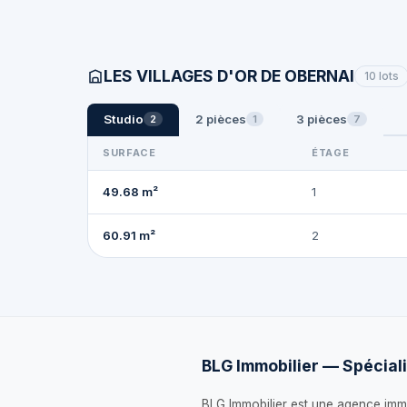
LES VILLAGES D'OR DE OBERNAI
10 lots
Studio
2 pièces
3 pièces
2
1
7
SURFACE
ÉTAGE
49.68 m²
1
60.91 m²
2
BLG Immobilier — Spéciali
BLG Immobilier est une agence immo