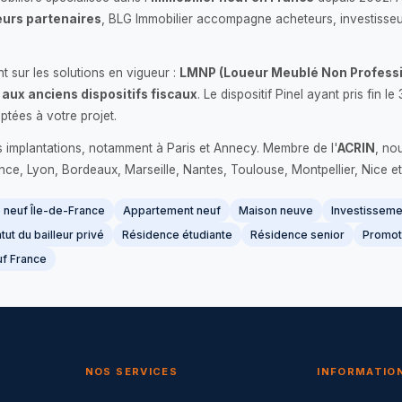
urs partenaires
, BLG Immobilier accompagne acheteurs, investisseu
 sur les solutions en vigueur :
LMNP (Loueur Meublé Non Professi
 aux anciens dispositifs fiscaux
. Le dispositif Pinel ayant pris fin
ptées à votre projet.
s implantations, notamment à Paris et Annecy. Membre de l'
ACRIN
, no
France, Lyon, Bordeaux, Marseille, Nantes, Toulouse, Montpellier, Nice et
neuf Île-de-France
Appartement neuf
Maison neuve
Investissemen
tut du bailleur privé
Résidence étudiante
Résidence senior
Promot
f France
NOS SERVICES
INFORMATIO