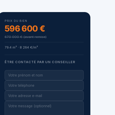
PRIX DU BIEN
596 600 €
670 000 € (avant remise)
79.4 m² · 8 264 €/m²
ÊTRE CONTACTÉ PAR UN CONSEILLER