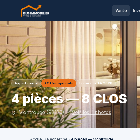
Vente
Inv
Appartement
Offre spéciale
Livraison T4 2028
4 pièces — 8 CLOS
Montrouge (92120) ·
Voir les 1 photos
Accueil
Recherche
4 pièces — Montrouge