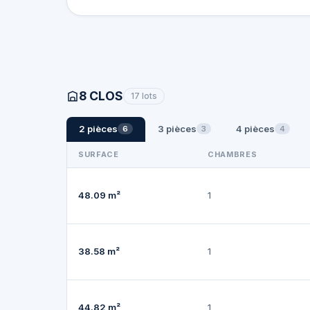
8 CLOS
17 lots
2 pièces
3 pièces
4 pièces
6
3
4
SURFACE
CHAMBRES
48.09 m²
1
38.58 m²
1
44.82 m²
1