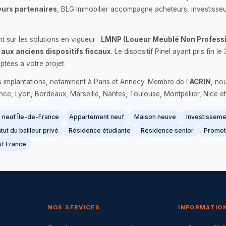
urs partenaires
, BLG Immobilier accompagne acheteurs, investisseu
 sur les solutions en vigueur :
LMNP (Loueur Meublé Non Professi
 aux anciens dispositifs fiscaux
. Le dispositif Pinel ayant pris fin
ptées à votre projet.
s implantations, notamment à Paris et Annecy. Membre de l'
ACRIN
, no
France, Lyon, Bordeaux, Marseille, Nantes, Toulouse, Montpellier, Nice et
neuf Île-de-France
Appartement neuf
Maison neuve
Investissemen
tut du bailleur privé
Résidence étudiante
Résidence senior
Promot
f France
NOS SERVICES
INFORMATIO