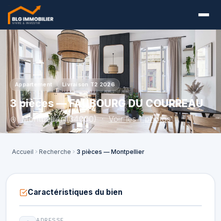
Appartement
Livraison T2 2026
3 pièces — FAUBOURG DU COURREAU
Montpellier (34000) ·
Voir les 1 photos
Accueil
Recherche
3 pièces — Montpellier
Caractéristiques du bien
ADRESSE