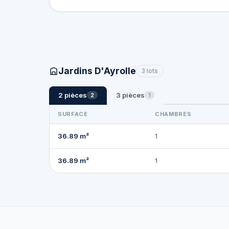
Jardins D'Ayrolle
3 lots
2 pièces
3 pièces
2
1
SURFACE
CHAMBRES
36.89 m²
1
36.89 m²
1