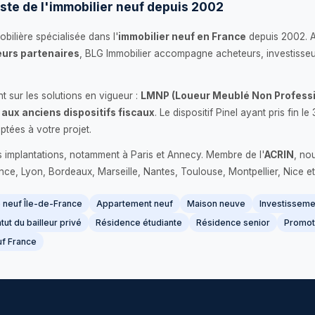
ste de l'immobilier neuf depuis 2002
bilière spécialisée dans l'
immobilier neuf en France
depuis 2002. 
urs partenaires
, BLG Immobilier accompagne acheteurs, investisseu
 sur les solutions en vigueur :
LMNP (Loueur Meublé Non Professi
 aux anciens dispositifs fiscaux
. Le dispositif Pinel ayant pris fin
ptées à votre projet.
s implantations, notamment à Paris et Annecy. Membre de l'
ACRIN
, no
France, Lyon, Bordeaux, Marseille, Nantes, Toulouse, Montpellier, Nice et
neuf Île-de-France
Appartement neuf
Maison neuve
Investissemen
tut du bailleur privé
Résidence étudiante
Résidence senior
Promot
f France