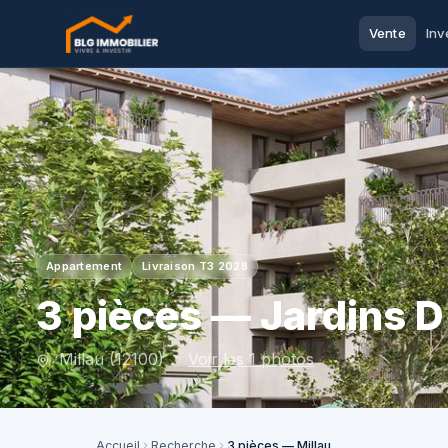
Vente
Inv
Appartement
Livraison T3 2028
3 pièces — Jardins D
Millau (12100) ·
Voir les 1 photos
Accueil
Recherche
3 pièces — Millau