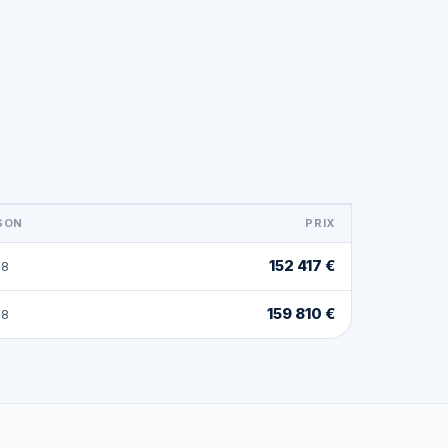
ISON
PRIX
152 417 €
28
159 810 €
28