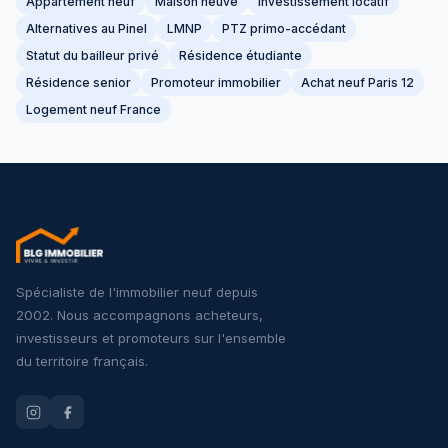
Appartement neuf
Maison neuve
Investissement locatif
Alternatives au Pinel
LMNP
PTZ primo-accédant
Statut du bailleur privé
Résidence étudiante
Résidence senior
Promoteur immobilier
Achat neuf Paris 12
Logement neuf France
Spécialiste de l'immobilier neuf depuis
2002. Nous accompagnons acheteurs,
investisseurs et promoteurs sur l'ensemble
du territoire français.