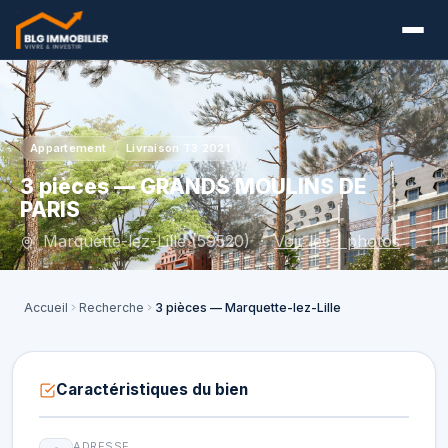
Appartement
Livraison T3 2021
3 pièces — GRANDS MOULINS DE
PARIS
Marquette-lez-Lille (59520) ·
Voir les 1 photos
Accueil
Recherche
3 pièces — Marquette-lez-Lille
Caractéristiques du bien
ADRESSE