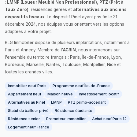
:
LMNP (Loueur Meublé Non Professionnel)
,
PTZ (Prêt à
Taux Zéro)
, résidences gérées et
alternatives aux anciens
dispositifs fiscaux
. Le dispositif Pinel ayant pris fin le 31
décembre 2024, nos équipes vous orientent vers les options
adaptées à votre projet.
BLG Immobilier dispose de plusieurs implantations, notamment à
Paris et Annecy. Membre de l'
ACRIN
, nous intervenons sur
l'ensemble du territoire français : Paris, Île-de-France, Lyon,
Bordeaux, Marseille, Nantes, Toulouse, Montpellier, Nice et
toutes les grandes villes.
Immobilier neuf Paris
Programme neuf Île-de-France
Appartement neuf
Maison neuve
Investissement locatif
Alternatives au Pinel
LMNP
PTZ primo-accédant
Statut du bailleur privé
Résidence étudiante
Résidence senior
Promoteur immobilier
Achat neuf Paris 12
Logement neuf France