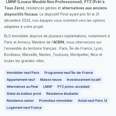
:
LMNP (Loueur Meublé Non Professionnel)
,
PTZ (Prêt à
Taux Zéro)
, résidences gérées et
alternatives aux anciens
dispositifs fiscaux
. Le dispositif Pinel ayant pris fin le 31
décembre 2024, nos équipes vous orientent vers les options
adaptées à votre projet.
BLG Immobilier dispose de plusieurs implantations, notamment à
Paris et Annecy. Membre de l'
ACRIN
, nous intervenons sur
l'ensemble du territoire français : Paris, Île-de-France, Lyon,
Bordeaux, Marseille, Nantes, Toulouse, Montpellier, Nice et
toutes les grandes villes.
Immobilier neuf Paris
Programme neuf Île-de-France
Appartement neuf
Maison neuve
Investissement locatif
Alternatives au Pinel
LMNP
PTZ primo-accédant
Statut du bailleur privé
Résidence étudiante
Résidence senior
Promoteur immobilier
Achat neuf Paris 12
Logement neuf France