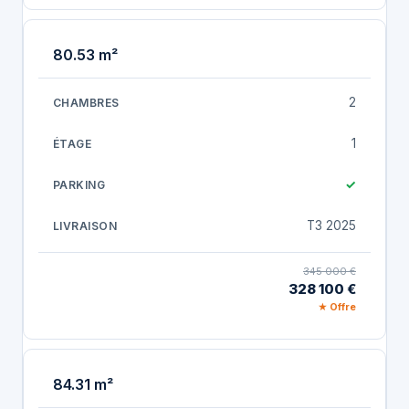
80.53 m²
2
1
✓
T3 2025
345 000 €
328 100 €
★ Offre
84.31 m²