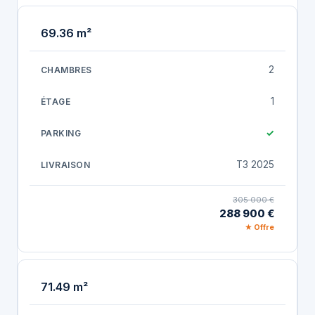
69.36 m²
2
1
✓
T3 2025
305 000 €
288 900 €
★ Offre
71.49 m²