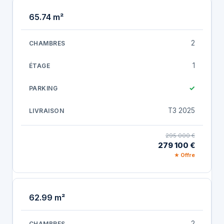
65.74 m²
2
1
✓
T3 2025
295 000 €
279 100 €
★ Offre
62.99 m²
2