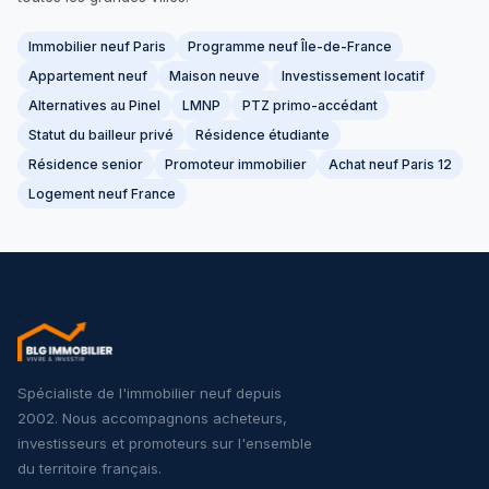
Immobilier neuf Paris
Programme neuf Île-de-France
Appartement neuf
Maison neuve
Investissement locatif
Alternatives au Pinel
LMNP
PTZ primo-accédant
Statut du bailleur privé
Résidence étudiante
Résidence senior
Promoteur immobilier
Achat neuf Paris 12
Logement neuf France
Spécialiste de l'immobilier neuf depuis
2002. Nous accompagnons acheteurs,
investisseurs et promoteurs sur l'ensemble
du territoire français.