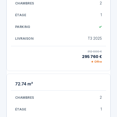
2
1
✓
T3 2025
312 000 €
295 760 €
★ Offre
72.74 m²
2
1