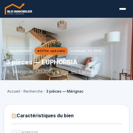
Appartement
Offre spéciale
Livraison T3 2025
3 pièces — EUPHORBIA
Mérignac (33700) ·
Voir les 1 photos
Accueil
Recherche
3 pièces — Mérignac
Caractéristiques du bien
ADRESSE