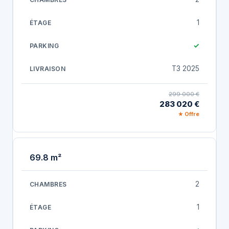
1
✓
T3 2025
299 000 €
283 020 €
★ Offre
69.8 m²
2
1