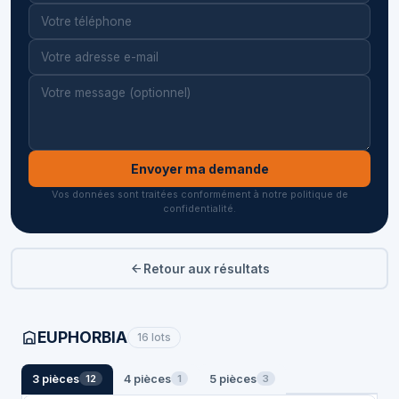
Envoyer ma demande
Vos données sont traitées conformément à notre politique de
confidentialité.
Retour aux résultats
EUPHORBIA
16 lots
3 pièces
4 pièces
5 pièces
12
1
3