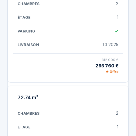
2
1
✓
T3 2025
312 000 €
295 760 €
★ Offre
72.74 m²
2
1