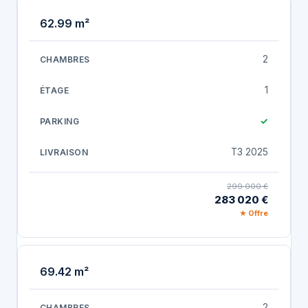
62.99 m²
2
1
✓
T3 2025
299 000 €
283 020 €
★ Offre
69.42 m²
2