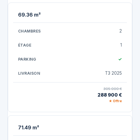
69.36 m²
2
1
✓
T3 2025
305 000 €
288 900 €
★ Offre
71.49 m²