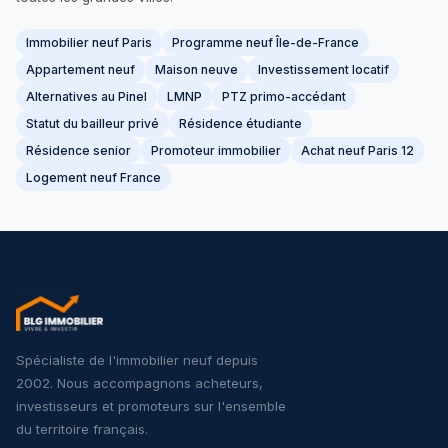
Immobilier neuf Paris
Programme neuf Île-de-France
Appartement neuf
Maison neuve
Investissement locatif
Alternatives au Pinel
LMNP
PTZ primo-accédant
Statut du bailleur privé
Résidence étudiante
Résidence senior
Promoteur immobilier
Achat neuf Paris 12
Logement neuf France
Spécialiste de l'immobilier neuf depuis
2002. Nous accompagnons acheteurs,
investisseurs et promoteurs sur l'ensemble
du territoire français.