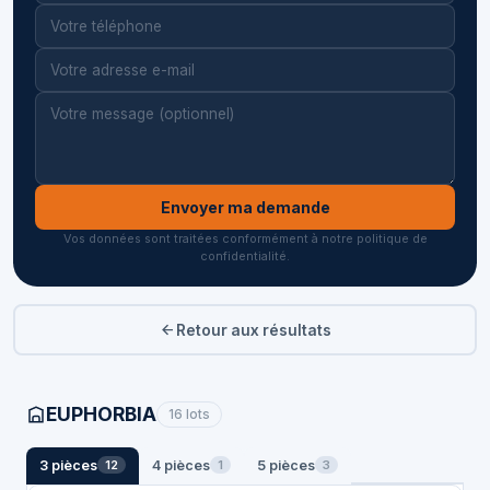
Envoyer ma demande
Vos données sont traitées conformément à notre politique de
confidentialité.
Retour aux résultats
EUPHORBIA
16 lots
3 pièces
4 pièces
5 pièces
12
1
3