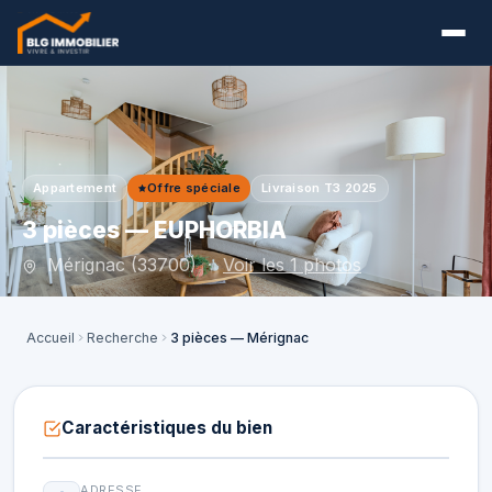
Appartement
Offre spéciale
Livraison T3 2025
3 pièces — EUPHORBIA
Mérignac (33700) ·
Voir les 1 photos
Accueil
Recherche
3 pièces — Mérignac
Caractéristiques du bien
ADRESSE