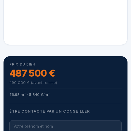
PRIX DU BIEN
487 500 €
490 000 € (avant remise)
76.98 m² · 5 840 €/m²
ÊTRE CONTACTÉ PAR UN CONSEILLER