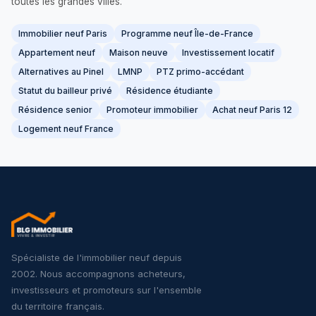
toutes les grandes villes.
Immobilier neuf Paris
Programme neuf Île-de-France
Appartement neuf
Maison neuve
Investissement locatif
Alternatives au Pinel
LMNP
PTZ primo-accédant
Statut du bailleur privé
Résidence étudiante
Résidence senior
Promoteur immobilier
Achat neuf Paris 12
Logement neuf France
Spécialiste de l'immobilier neuf depuis
2002. Nous accompagnons acheteurs,
investisseurs et promoteurs sur l'ensemble
du territoire français.