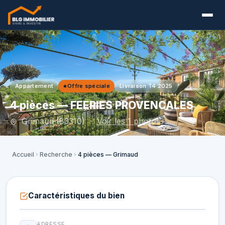
Appartement
Offre spéciale
Livraison T4 2025
4 pièces — FEERIES PROVENCALES
Grimaud (83310) ·
Voir les 1 photos
Accueil
Recherche
4 pièces — Grimaud
Caractéristiques du bien
ADRESSE