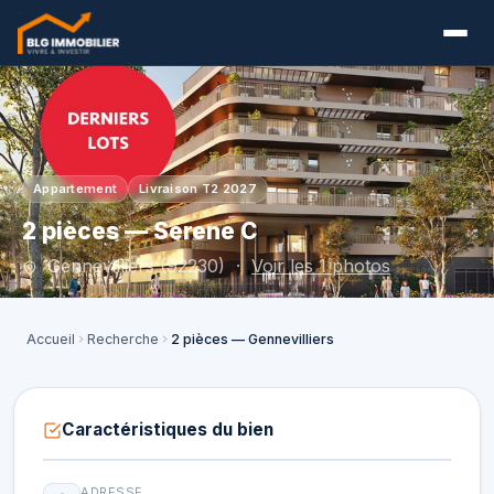
Appartement
Livraison T2 2027
2 pièces — Serene C
Gennevilliers (92230) ·
Voir les 1 photos
Accueil
Recherche
2 pièces — Gennevilliers
Caractéristiques du bien
ADRESSE