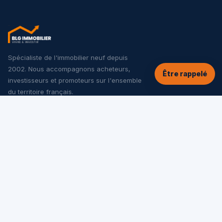
Spécialiste de l'immobilier neuf depuis
2002. Nous accompagnons acheteurs,
Être rappelé
investisseurs et promoteurs sur l'ensemble
du territoire français.
NOS SERVICES
Tous les programmes neufs
Offres spéciales
Appartements neufs
Maisons neuves
Investir dans le neuf