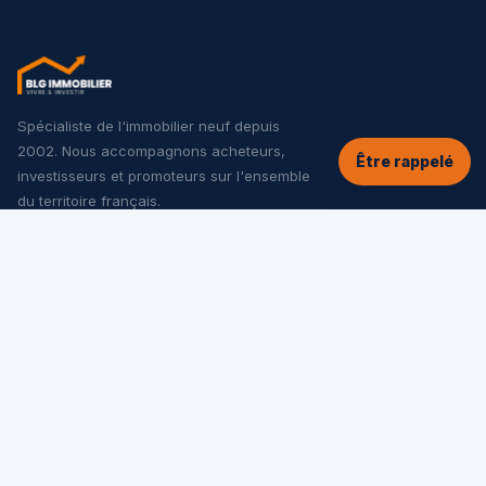
Spécialiste de l'immobilier neuf depuis
2002. Nous accompagnons acheteurs,
Être rappelé
investisseurs et promoteurs sur l'ensemble
du territoire français.
NOS SERVICES
Tous les programmes neufs
Offres spéciales
Appartements neufs
Maisons neuves
Investir dans le neuf