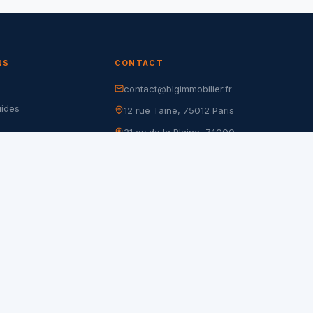
NS
CONTACT
contact@blgimmobilier.fr
G
uides
12 rue Taine, 75012 Paris
21 av de la Plaine, 74000
r
Annecy
nfidentialité
105 rue de Charenton, 75012
es
Paris
17 rue du Dr Goujon, 75012
Paris
28 rue Pierre Demours, 75017
Paris