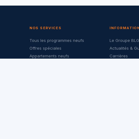
NOS SERVICES
INFORMATIO
Tous les programmes neufs
Le Groupe BL
Offres spéciales
Actualités & G
Appartements neufs
Carrières
Maisons neuves
Nous contacte
Investir dans le neuf
Politique de co
LMNP & PTZ
Mentions légal