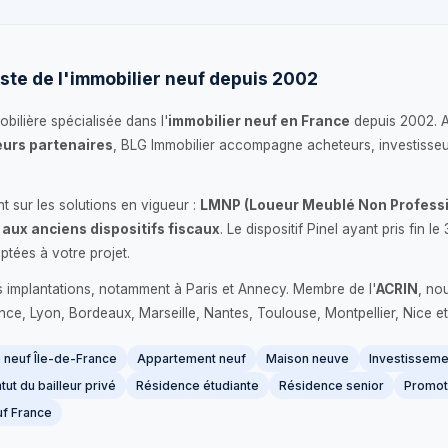
ste de l'immobilier neuf depuis 2002
bilière spécialisée dans l'
immobilier neuf en France
depuis 2002. 
urs partenaires
, BLG Immobilier accompagne acheteurs, investisseu
 sur les solutions en vigueur :
LMNP (Loueur Meublé Non Professi
 aux anciens dispositifs fiscaux
. Le dispositif Pinel ayant pris fin
ptées à votre projet.
s implantations, notamment à Paris et Annecy. Membre de l'
ACRIN
, no
France, Lyon, Bordeaux, Marseille, Nantes, Toulouse, Montpellier, Nice et
neuf Île-de-France
Appartement neuf
Maison neuve
Investissemen
tut du bailleur privé
Résidence étudiante
Résidence senior
Promot
f France