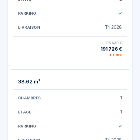
✓
T4 2028
195 639 €
191 726 €
★ Offre
38.62 m²
1
1
✓