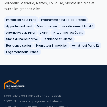
Bordeaux, Marseille, Nantes, Toulouse, Montpellier, Nice et
toutes les grandes villes.
Immobilier neuf Paris
Programme neuf Île-de-France
Appartement neuf
Maison neuve
Investissement locatif
Alternatives au Pinel
LMNP
PTZ primo-accédant
Statut du bailleur privé
Résidence étudiante
Résidence senior
Promoteur immobilier
Achat neuf Paris 12
Logement neuf France
Spécialiste de l'immobilier neuf depuis
2002. Nous accompagnons acheteurs,
investisseurs et promoteurs sur l'ensemble