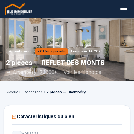
Appartement
Offre spéciale
Livraison T4 2028
2 pièces — REFLET DES MONTS
Chambéry (73000) ·
Voir les 1 photos
Accueil
Recherche
2 pièces — Chambéry
Caractéristiques du bien
ADRESSE