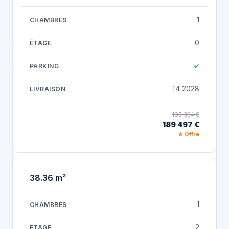
1
0
✓
T4 2028
193 364 €
189 497 €
★ Offre
38.36 m²
1
2