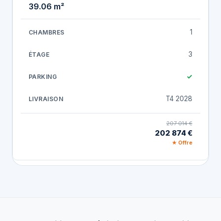
39.06 m²
1
3
✓
T4 2028
207 014 €
202 874 €
★ Offre