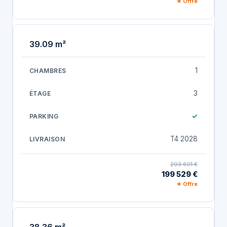
★ Offre
39.09 m²
1
3
✓
T4 2028
203 601 €
199 529 €
★ Offre