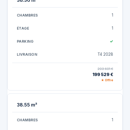
38.36 m²
1
1
✓
T4 2028
203 601 €
199 529 €
★ Offre
38.55 m²
1