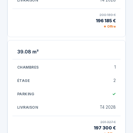
T4 2028
200 189 €
196 185 €
★ Offre
39.08 m²
1
2
✓
T4 2028
201 327 €
197 300 €