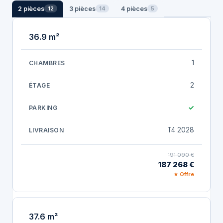
2 pièces
3 pièces
4 pièces
12
14
5
36.9 m²
1
2
✓
T4 2028
191 090 €
187 268 €
★ Offre
37.6 m²