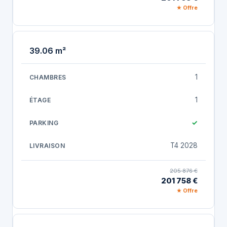
★ Offre
39.06 m²
1
1
✓
T4 2028
205 876 €
201 758 €
★ Offre