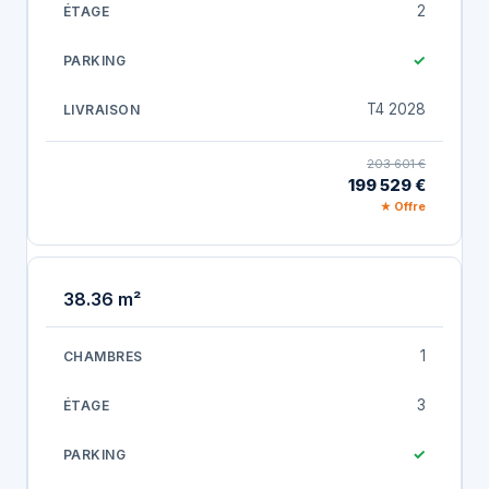
2
✓
T4 2028
203 601 €
199 529 €
★ Offre
38.36 m²
1
3
✓