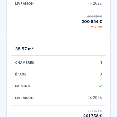
T4 2028
204 739 €
200 644 €
★ Offre
38.57 m²
1
3
✓
T4 2028
205 876 €
201 758 €