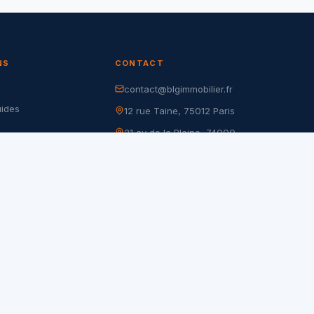
NS
CONTACT
contact@blgimmobilier.fr
G
uides
12 rue Taine, 75012 Paris
21 av de la Plaine, 74000
r
Annecy
nfidentialité
105 rue de Charenton, 75012
es
Paris
17 rue du Dr Goujon, 75012
Paris
28 rue Pierre Demours, 75017
Paris