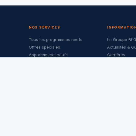
NOS SERVICES
INFORMATIO
Tous les programmes neufs
Le Groupe BL
Offres spéciales
Actualités & G
Appartements neufs
Carrières
Maisons neuves
Nous contacte
Investir dans le neuf
Politique de co
LMNP & PTZ
Mentions légal