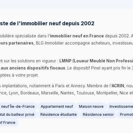
ste de l'immobilier neuf depuis 2002
bilière spécialisée dans l'
immobilier neuf en France
depuis 2002. 
urs partenaires
, BLG Immobilier accompagne acheteurs, investisseu
 sur les solutions en vigueur :
LMNP (Loueur Meublé Non Professi
 aux anciens dispositifs fiscaux
. Le dispositif Pinel ayant pris fin
ptées à votre projet.
s implantations, notamment à Paris et Annecy. Membre de l'
ACRIN
, no
France, Lyon, Bordeaux, Marseille, Nantes, Toulouse, Montpellier, Nice et
neuf Île-de-France
Appartement neuf
Maison neuve
Investissemen
tut du bailleur privé
Résidence étudiante
Résidence senior
Promot
f France