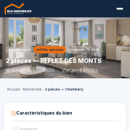
Appartement
Offre spéciale
Livraison T4 2028
2 pièces — REFLET DES MONTS
Chambéry (73000) ·
Voir les 1 photos
Accueil
Recherche
2 pièces — Chambéry
Caractéristiques du bien
ADRESSE