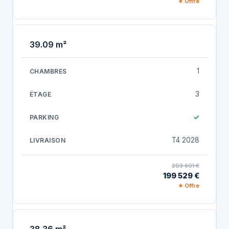
★ Offre
39.09 m²
1
3
✓
T4 2028
203 601 €
199 529 €
★ Offre