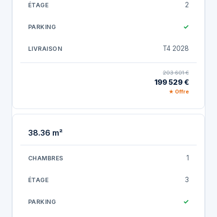
2
✓
T4 2028
203 601 €
199 529 €
★ Offre
38.36 m²
1
3
✓