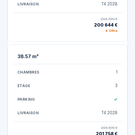
T4 2028
204 739 €
200 644 €
★ Offre
38.57 m²
1
3
✓
T4 2028
205 876 €
201 758 €