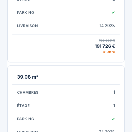
✓
T4 2028
195 639 €
191 726 €
★ Offre
39.08 m²
1
1
✓