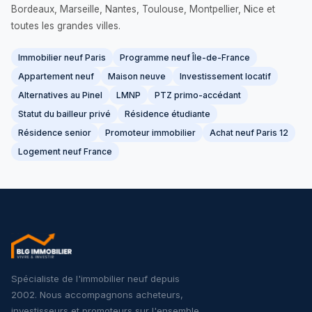
Bordeaux, Marseille, Nantes, Toulouse, Montpellier, Nice et
toutes les grandes villes.
Immobilier neuf Paris
Programme neuf Île-de-France
Appartement neuf
Maison neuve
Investissement locatif
Alternatives au Pinel
LMNP
PTZ primo-accédant
Statut du bailleur privé
Résidence étudiante
Résidence senior
Promoteur immobilier
Achat neuf Paris 12
Logement neuf France
Spécialiste de l'immobilier neuf depuis
2002. Nous accompagnons acheteurs,
investisseurs et promoteurs sur l'ensemble