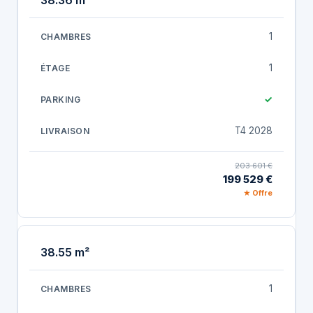
38.36 m²
1
1
✓
T4 2028
203 601 €
199 529 €
★ Offre
38.55 m²
1