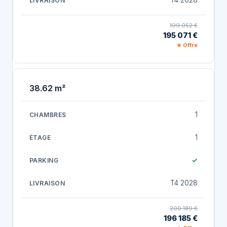
T4 2028
199 052 €
195 071 €
★ Offre
38.62 m²
1
1
✓
T4 2028
200 189 €
196 185 €