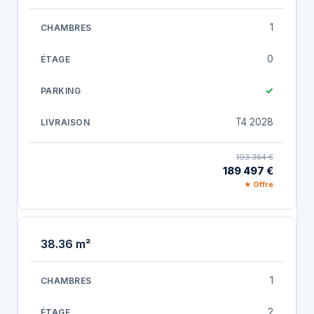
1
0
✓
T4 2028
193 364 €
189 497 €
★ Offre
38.36 m²
1
2