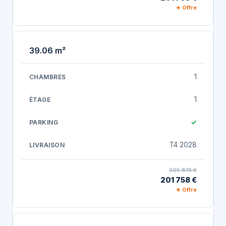
★ Offre
39.06 m²
1
1
✓
T4 2028
205 876 €
201 758 €
★ Offre