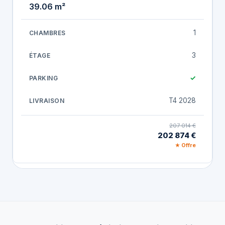
39.06 m²
1
3
✓
T4 2028
207 014 €
202 874 €
★ Offre