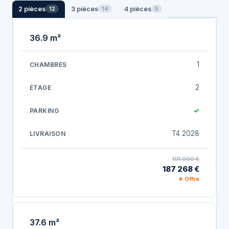
2 pièces
3 pièces
4 pièces
12
14
5
36.9 m²
1
2
✓
T4 2028
191 090 €
187 268 €
★ Offre
37.6 m²