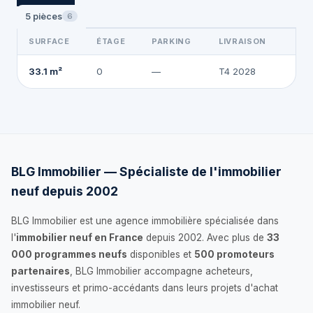
5 pièces
6
SURFACE
ÉTAGE
PARKING
LIVRAISON
26
33.1 m²
0
—
T4 2028
BLG Immobilier — Spécialiste de l'immobilier
neuf depuis 2002
BLG Immobilier est une agence immobilière spécialisée dans
l'
immobilier neuf en France
depuis 2002. Avec plus de
33
000 programmes neufs
disponibles et
500 promoteurs
partenaires
, BLG Immobilier accompagne acheteurs,
investisseurs et primo-accédants dans leurs projets d'achat
immobilier neuf.