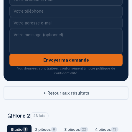
Envoyer ma demande
Vos données sont traitées conformément à notre politique de
confidentialité.
Retour aux résultats
Flore 2
48 lots
Studio
2 pièces
3 pièces
4 pièces
1
6
22
13