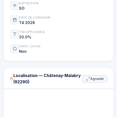
EXPOSITION
SO
DATE DE LIVRAISON
T4 2028
TVA APPLICABLE
20.0%
CAVE / LOCAL
Non
Localisation — Châtenay-Malabry
Agrandir
(92290)