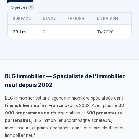
5 pièces
6
SURFACE
ÉTAGE
PARKING
LIVRAISON
26
33.1 m²
0
—
T4 2028
BLG Immobilier — Spécialiste de l'immobilier
neuf depuis 2002
BLG Immobilier est une agence immobilière spécialisée dans
l'
immobilier neuf en France
depuis 2002. Avec plus de
33
000 programmes neufs
disponibles et
500 promoteurs
partenaires
, BLG Immobilier accompagne acheteurs,
investisseurs et primo-accédants dans leurs projets d'achat
immobilier neuf.