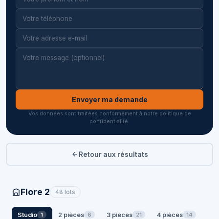
Envoyer ma demande
Vos données sont traitées conformément à notre politique de
confidentialité.
Retour aux résultats
Flore 2
48 lots
Studio
2 pièces
3 pièces
4 pièces
1
6
21
14