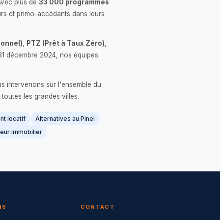
Avec plus de
33 000 programmes
rs et primo-accédants dans leurs
onnel)
,
PTZ (Prêt à Taux Zéro)
,
 le 31 décembre 2024, nos équipes
us intervenons sur l'ensemble du
 toutes les grandes villes.
t locatif
Alternatives au Pinel
eur immobilier
NS
CONTACT