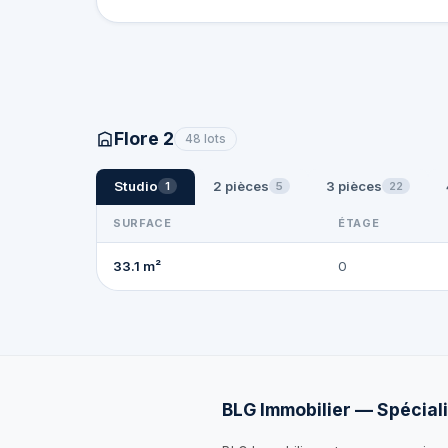
Flore 2
48 lots
Studio
2 pièces
3 pièces
1
5
22
SURFACE
ÉTAGE
33.1 m²
0
BLG Immobilier — Spéciali