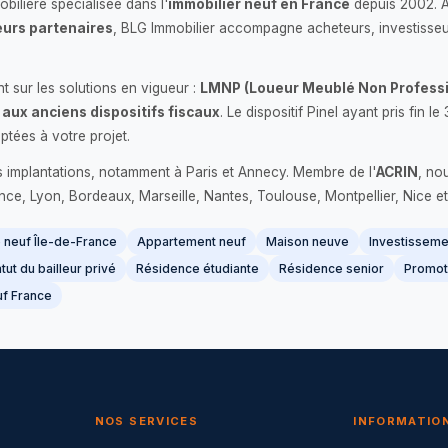
bilière spécialisée dans l'
immobilier neuf en France
depuis 2002. 
urs partenaires
, BLG Immobilier accompagne acheteurs, investisseu
 sur les solutions en vigueur :
LMNP (Loueur Meublé Non Professi
 aux anciens dispositifs fiscaux
. Le dispositif Pinel ayant pris fin
ptées à votre projet.
s implantations, notamment à Paris et Annecy. Membre de l'
ACRIN
, no
France, Lyon, Bordeaux, Marseille, Nantes, Toulouse, Montpellier, Nice et
neuf Île-de-France
Appartement neuf
Maison neuve
Investissemen
tut du bailleur privé
Résidence étudiante
Résidence senior
Promot
f France
NOS SERVICES
INFORMATIO