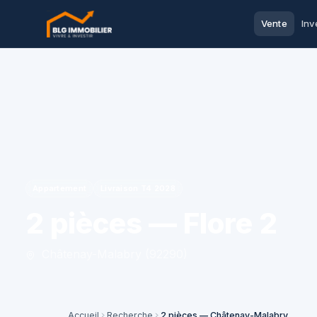
Vente
Inv
Appartement
Livraison T4 2028
2 pièces — Flore 2
Châtenay-Malabry (92290)
Accueil
Recherche
2 pièces — Châtenay-Malabry