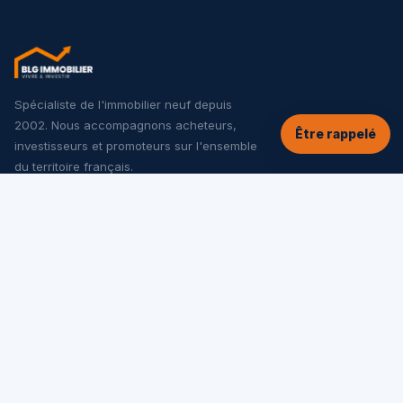
Spécialiste de l'immobilier neuf depuis
2002. Nous accompagnons acheteurs,
Être rappelé
investisseurs et promoteurs sur l'ensemble
du territoire français.
NOS SERVICES
Tous les programmes neufs
Offres spéciales
Appartements neufs
Maisons neuves
Investir dans le neuf