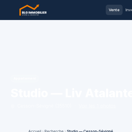
Vente
Inv
Appartement
Studio — Liv Atalant
Cesson-Sévigné (35510) ·
Voir les 1 photos
Accueil
Recherche
Studio — Cesson-Sévigné