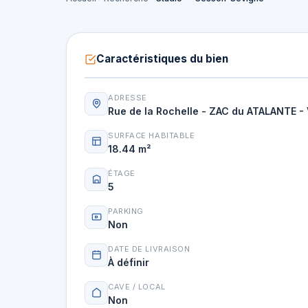
Caractéristiques du bien
ADRESSE
Rue de la Rochelle - ZAC du ATALANTE -
SURFACE HABITABLE
18.44 m²
ÉTAGE
5
PARKING
Non
DATE DE LIVRAISON
À définir
CAVE / LOCAL
Non