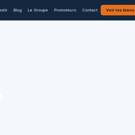
estir
Blog
Le Groupe
Promoteurs
Contact
Voir les biens
e