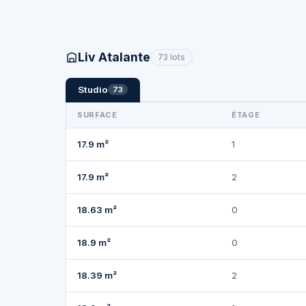
Liv Atalante
73 lots
Studio
73
SURFACE
ÉTAGE
17.9 m²
1
17.9 m²
2
18.63 m²
0
18.9 m²
0
18.39 m²
2