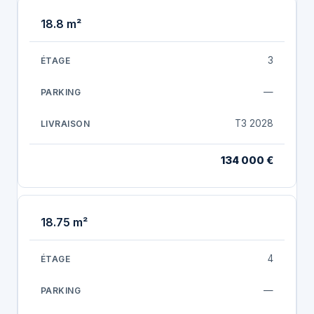
18.8 m²
3
—
T3 2028
134 000 €
18.75 m²
4
—