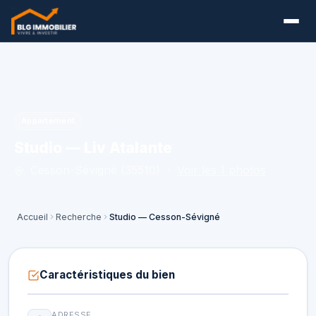
Appartement
Studio — Liv Atalante
Cesson-Sévigné (35510) ·
Voir les 1 photos
Accueil
Recherche
Studio — Cesson-Sévigné
Caractéristiques du bien
ADRESSE