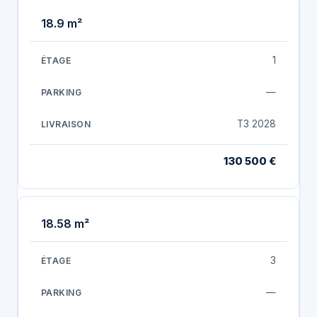
18.9 m²
1
—
T3 2028
130 500 €
18.58 m²
3
—