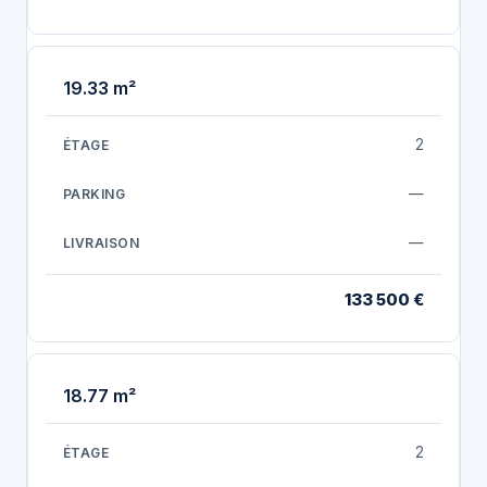
19.33 m²
2
—
—
133 500 €
18.77 m²
2