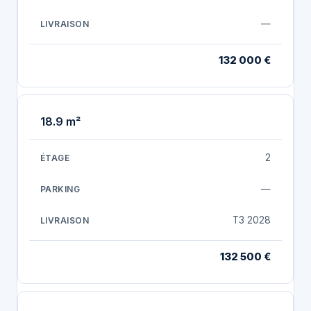
—
132 000 €
18.9 m²
2
—
T3 2028
132 500 €