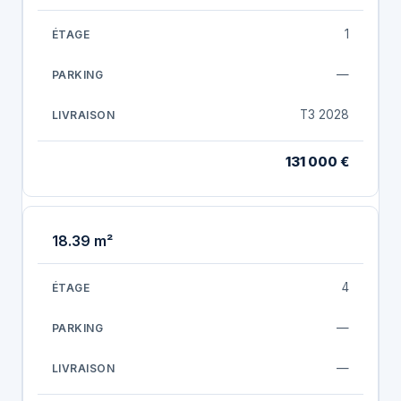
1
—
T3 2028
131 000 €
18.39 m²
4
—
—