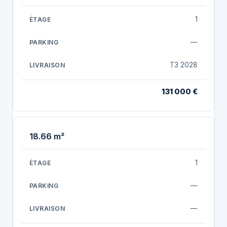
1
—
T3 2028
131 000 €
18.66 m²
1
—
—