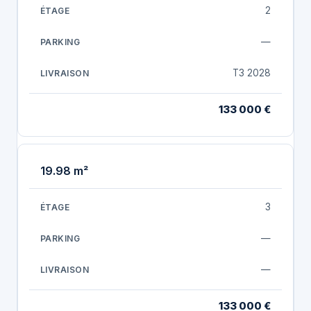
2
—
T3 2028
133 000 €
19.98 m²
3
—
—
133 000 €