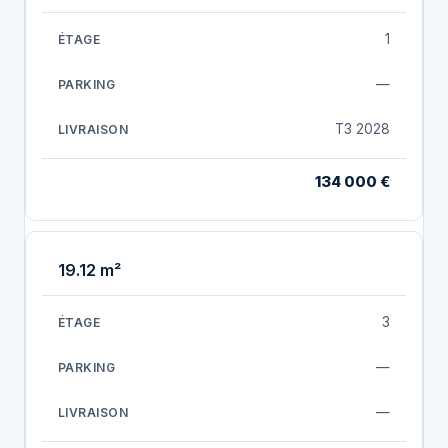
1
—
T3 2028
134 000 €
19.12 m²
3
—
—