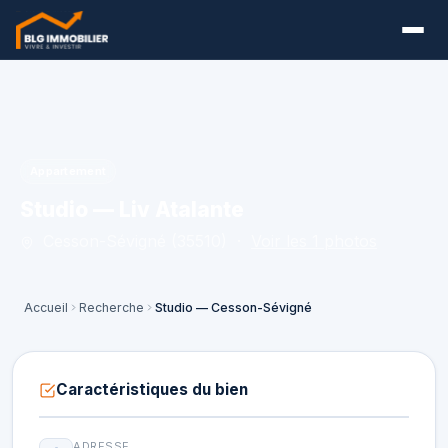
Appartement
Studio — Liv Atalante
Cesson-Sévigné (35510) ·
Voir les 1 photos
Accueil
Recherche
Studio — Cesson-Sévigné
Caractéristiques du bien
ADRESSE