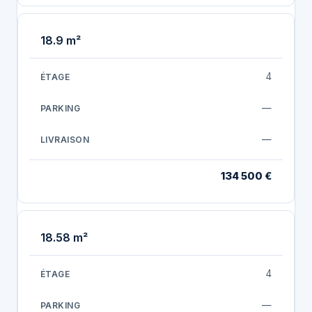
18.9 m²
4
—
—
134 500 €
18.58 m²
4
—