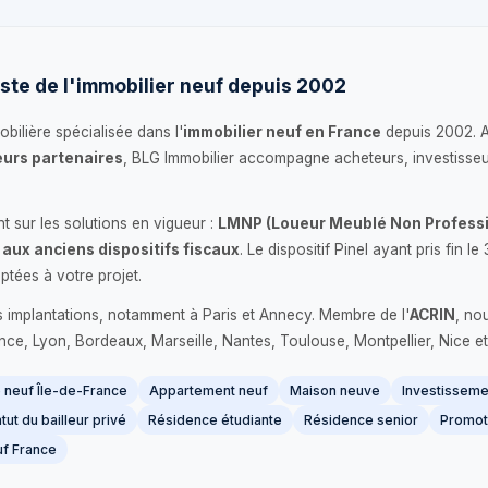
ste de l'immobilier neuf depuis 2002
bilière spécialisée dans l'
immobilier neuf en France
depuis 2002. 
urs partenaires
, BLG Immobilier accompagne acheteurs, investisseu
 sur les solutions en vigueur :
LMNP (Loueur Meublé Non Professi
 aux anciens dispositifs fiscaux
. Le dispositif Pinel ayant pris fin
ptées à votre projet.
s implantations, notamment à Paris et Annecy. Membre de l'
ACRIN
, no
France, Lyon, Bordeaux, Marseille, Nantes, Toulouse, Montpellier, Nice et
neuf Île-de-France
Appartement neuf
Maison neuve
Investissemen
tut du bailleur privé
Résidence étudiante
Résidence senior
Promot
f France