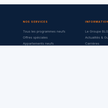
NOS SERVICES
INFORMATIO
Tous les programmes neufs
Le Groupe BL
Offres spéciales
Actualités & G
Appartements neufs
Carrières
Maisons neuves
Nous contacte
Investir dans le neuf
Politique de co
LMNP & PTZ
Mentions légal