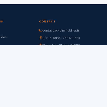
NS
CONTACT
contact@blgimmobilier.fr
G
uides
12 rue Taine, 75012 Paris
21 av de la Plaine, 74000
r
Annecy
nfidentialité
105 rue de Charenton, 75012
es
Paris
17 rue du Dr Goujon, 75012
Paris
28 rue Pierre Demours, 75017
Paris