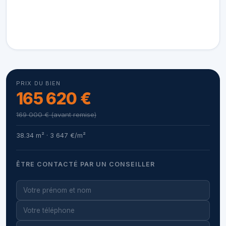
PRIX DU BIEN
165 620 €
169 000 € (avant remise)
38.34 m² · 3 647 €/m²
ÊTRE CONTACTÉ PAR UN CONSEILLER