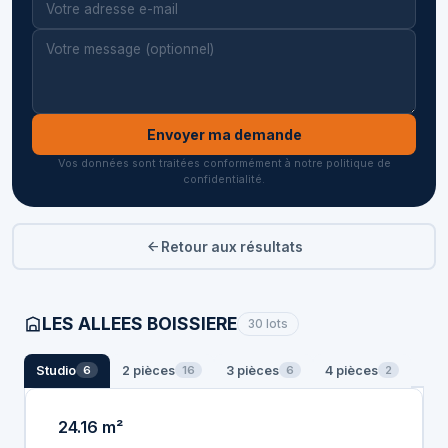
Envoyer ma demande
Vos données sont traitées conformément à notre politique de
confidentialité.
Retour aux résultats
LES ALLEES BOISSIERE
30 lots
Studio
2 pièces
3 pièces
4 pièces
6
16
6
2
24.16 m²