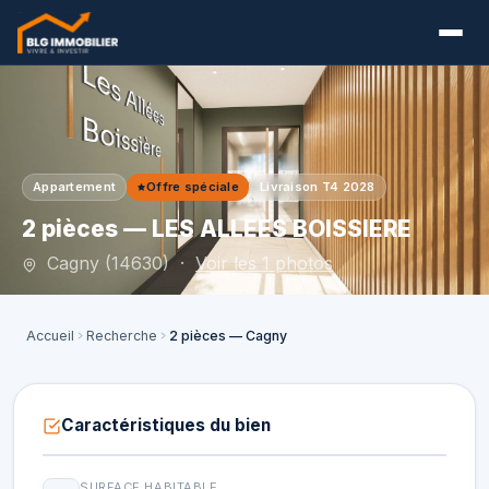
Appartement
Offre spéciale
Livraison T4 2028
2 pièces — LES ALLEES BOISSIERE
Cagny (14630) ·
Voir les 1 photos
Accueil
Recherche
2 pièces — Cagny
Caractéristiques du bien
SURFACE HABITABLE