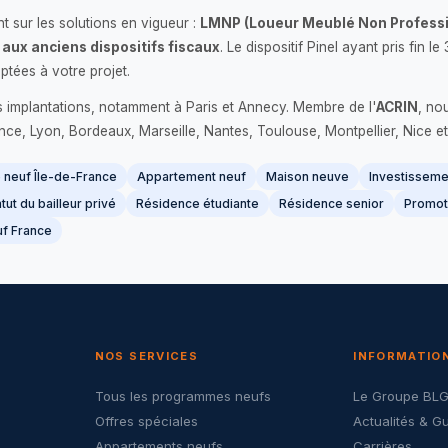
 sur les solutions en vigueur :
LMNP (Loueur Meublé Non Professi
 aux anciens dispositifs fiscaux
. Le dispositif Pinel ayant pris fin
ptées à votre projet.
s implantations, notamment à Paris et Annecy. Membre de l'
ACRIN
, no
France, Lyon, Bordeaux, Marseille, Nantes, Toulouse, Montpellier, Nice et
neuf Île-de-France
Appartement neuf
Maison neuve
Investissemen
tut du bailleur privé
Résidence étudiante
Résidence senior
Promot
f France
NOS SERVICES
INFORMATIO
Tous les programmes neufs
Le Groupe BL
Offres spéciales
Actualités & G
Appartements neufs
Carrières