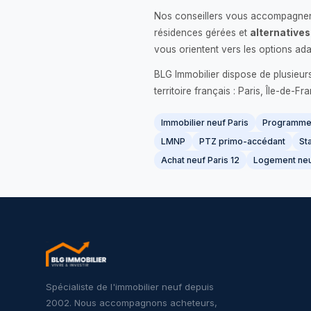
Nos conseillers vous accompagnent
résidences gérées et
alternatives
vous orientent vers les options ada
BLG Immobilier dispose de plusieur
territoire français : Paris, Île-de-
Immobilier neuf Paris
Programme 
LMNP
PTZ primo-accédant
Sta
Achat neuf Paris 12
Logement neu
Spécialiste de l'immobilier neuf depuis
2002. Nous accompagnons acheteurs,