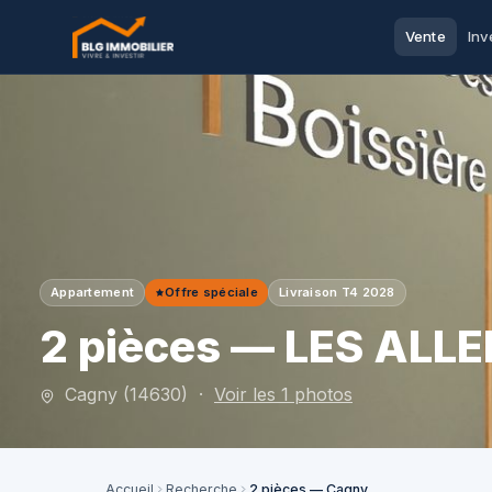
Vente
Inv
Appartement
Offre spéciale
Livraison T4 2028
2 pièces — LES ALLE
Cagny (14630) ·
Voir les 1 photos
Accueil
Recherche
2 pièces — Cagny