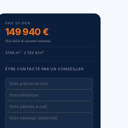
PRIX DU BIEN
149 940 €
153 000 € (avant remise)
37.64 m² · 3 352 €/m²
ÊTRE CONTACTÉ PAR UN CONSEILLER