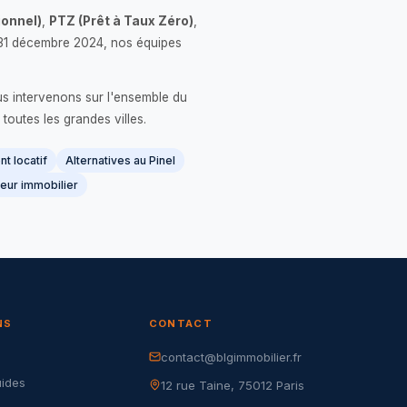
onnel)
,
PTZ (Prêt à Taux Zéro)
,
 le 31 décembre 2024, nos équipes
us intervenons sur l'ensemble du
 toutes les grandes villes.
t locatif
Alternatives au Pinel
eur immobilier
NS
CONTACT
contact@blgimmobilier.fr
G
uides
12 rue Taine, 75012 Paris