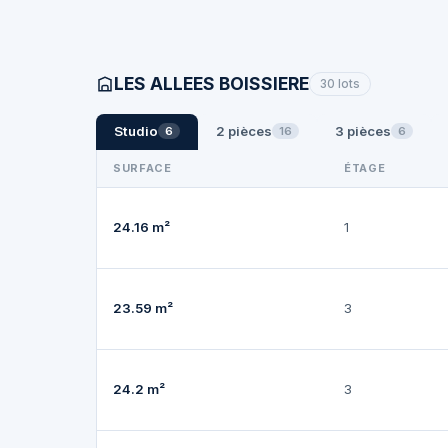
LES ALLEES BOISSIERE
30 lots
Studio
2 pièces
3 pièces
6
16
6
SURFACE
ÉTAGE
24.16 m²
1
23.59 m²
3
24.2 m²
3