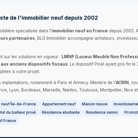
ste de l'immobilier neuf depuis 2002
bilière spécialisée dans l'
immobilier neuf en France
depuis 2002. 
urs partenaires
, BLG Immobilier accompagne acheteurs, investisseu
 sur les solutions en vigueur :
LMNP (Loueur Meublé Non Professi
 aux anciens dispositifs fiscaux
. Le dispositif Pinel ayant pris fin
ptées à votre projet.
s implantations, notamment à Paris et Annecy. Membre de l'
ACRIN
, no
France, Lyon, Bordeaux, Marseille, Nantes, Toulouse, Montpellier, Nice et
neuf Île-de-France
Appartement neuf
Maison neuve
Investissemen
tut du bailleur privé
Résidence étudiante
Résidence senior
Promot
f France