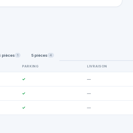
4 pièces
5 pièces
1
4
PARKING
LIVRAISON
✓
—
✓
—
✓
—