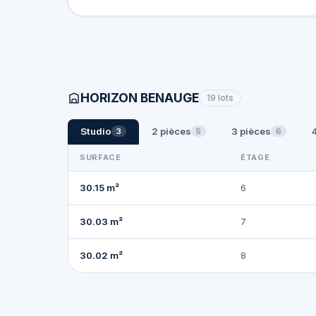
HORIZON BENAUGE
19 lots
Studio
2 pièces
3 pièces
3
5
6
SURFACE
ÉTAGE
30.15 m²
6
30.03 m²
7
30.02 m²
8