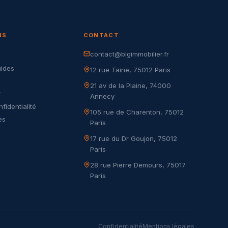
NS
CONTACT
contact@blgimmobilier.fr
G
uides
12 rue Taine, 75012 Paris
21 av de la Plaine, 74000
r
Annecy
nfidentialité
105 rue de Charenton, 75012
es
Paris
17 rue du Dr Goujon, 75012
Paris
28 rue Pierre Demours, 75017
Paris
Confidentialité
Mentions légales