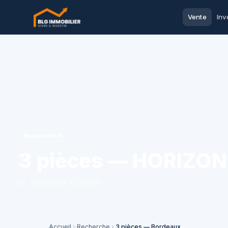
Vente
Inv
Appartement
3 pièces — HORIZO
Bordeaux (33000)
Accueil
Recherche
3 pièces — Bordeaux