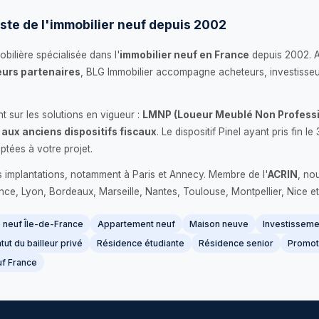
ste de l'immobilier neuf depuis 2002
bilière spécialisée dans l'
immobilier neuf en France
depuis 2002. 
urs partenaires
, BLG Immobilier accompagne acheteurs, investisseu
 sur les solutions en vigueur :
LMNP (Loueur Meublé Non Professi
 aux anciens dispositifs fiscaux
. Le dispositif Pinel ayant pris fin
ptées à votre projet.
s implantations, notamment à Paris et Annecy. Membre de l'
ACRIN
, no
France, Lyon, Bordeaux, Marseille, Nantes, Toulouse, Montpellier, Nice et
neuf Île-de-France
Appartement neuf
Maison neuve
Investissemen
tut du bailleur privé
Résidence étudiante
Résidence senior
Promot
f France