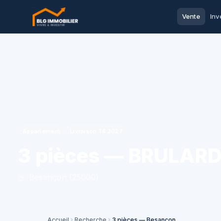
Vente
Inv
Appartement
Livraison T4 2027
3 pièces — BRULAR
Besançon (25000)
Accueil
Recherche
3 pièces — Besançon