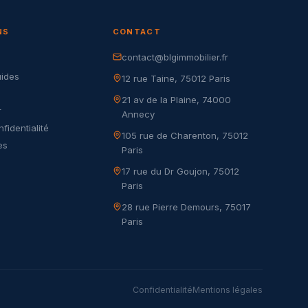
NS
CONTACT
contact@blgimmobilier.fr
G
uides
12 rue Taine, 75012 Paris
21 av de la Plaine, 74000
r
Annecy
nfidentialité
105 rue de Charenton, 75012
es
Paris
17 rue du Dr Goujon, 75012
Paris
28 rue Pierre Demours, 75017
Paris
Confidentialité
Mentions légales