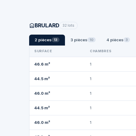
BRULARD
32 lots
2 pièces
3 pièces
4 pièces
13
10
3
SURFACE
CHAMBRES
46.6 m²
1
44.5 m²
1
46.0 m²
1
44.5 m²
1
46.0 m²
1