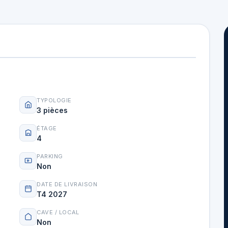
TYPOLOGIE
3 pièces
ÉTAGE
4
PARKING
Non
DATE DE LIVRAISON
T4 2027
CAVE / LOCAL
Non