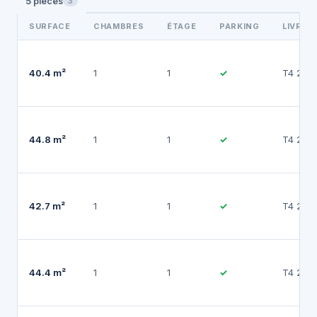
5 pièces
3
SURFACE
CHAMBRES
ÉTAGE
PARKING
LIVRAI
40.4 m²
1
1
✓
T4 202
44.8 m²
1
1
✓
T4 202
42.7 m²
1
1
✓
T4 202
44.4 m²
1
1
✓
T4 202