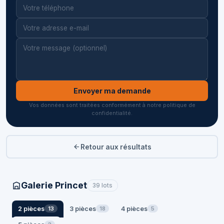
Envoyer ma demande
Vos données sont traitées conformément à notre politique de
confidentialité.
Retour aux résultats
Galerie Princet
39 lots
2 pièces
3 pièces
4 pièces
13
18
5