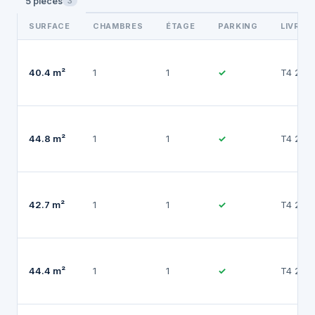
5 pièces
3
SURFACE
CHAMBRES
ÉTAGE
PARKING
LIVRAI
40.4 m²
1
1
✓
T4 202
44.8 m²
1
1
✓
T4 202
42.7 m²
1
1
✓
T4 202
44.4 m²
1
1
✓
T4 202