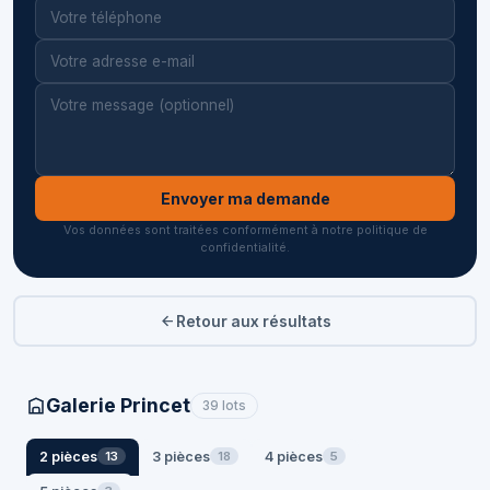
Envoyer ma demande
Vos données sont traitées conformément à notre politique de
confidentialité.
Retour aux résultats
Galerie Princet
39 lots
2 pièces
3 pièces
4 pièces
13
18
5