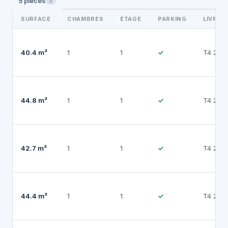
5 pièces
3
SURFACE
CHAMBRES
ÉTAGE
PARKING
LIVRAI
40.4 m²
1
1
✓
T4 202
44.8 m²
1
1
✓
T4 202
42.7 m²
1
1
✓
T4 202
44.4 m²
1
1
✓
T4 202