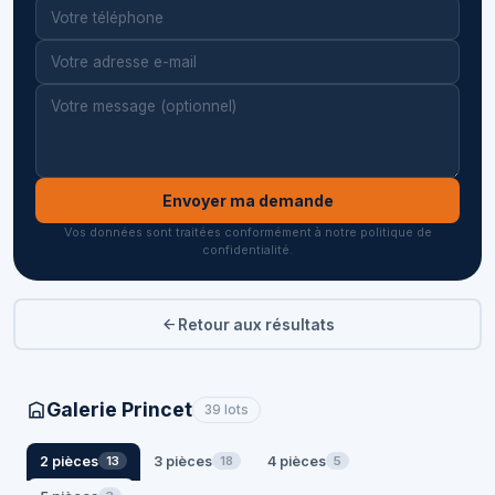
Envoyer ma demande
Vos données sont traitées conformément à notre politique de
confidentialité.
Retour aux résultats
Galerie Princet
39 lots
2 pièces
3 pièces
4 pièces
13
18
5