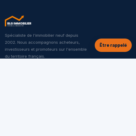
Spécialiste de l'immobilier neuf depuis
2002. Nous accompagnons acheteurs,
Être rappelé
investisseurs et promoteurs sur l'ensemble
du territoire français.
NOS SERVICES
Tous les programmes neufs
Offres spéciales
Appartements neufs
Maisons neuves
Investir dans le neuf