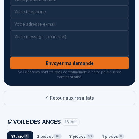
Envoyer ma demande
Vos données sont traitées conformément à notre politique de
confidentialité.
Retour aux résultats
VOILE DES ANGES
36 lots
Studio
2 pièces
3 pièces
4 pièces
1
16
10
8