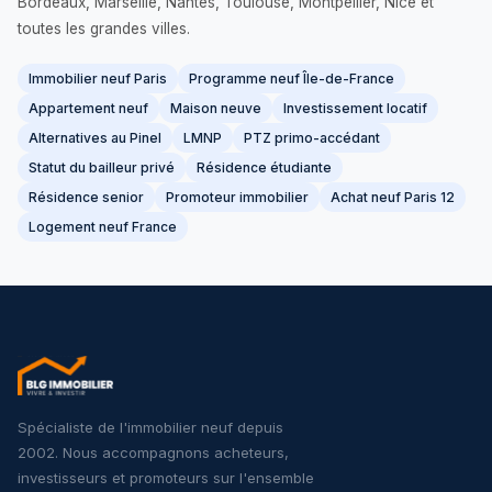
Bordeaux, Marseille, Nantes, Toulouse, Montpellier, Nice et
toutes les grandes villes.
Immobilier neuf Paris
Programme neuf Île-de-France
Appartement neuf
Maison neuve
Investissement locatif
Alternatives au Pinel
LMNP
PTZ primo-accédant
Statut du bailleur privé
Résidence étudiante
Résidence senior
Promoteur immobilier
Achat neuf Paris 12
Logement neuf France
Spécialiste de l'immobilier neuf depuis
2002. Nous accompagnons acheteurs,
investisseurs et promoteurs sur l'ensemble