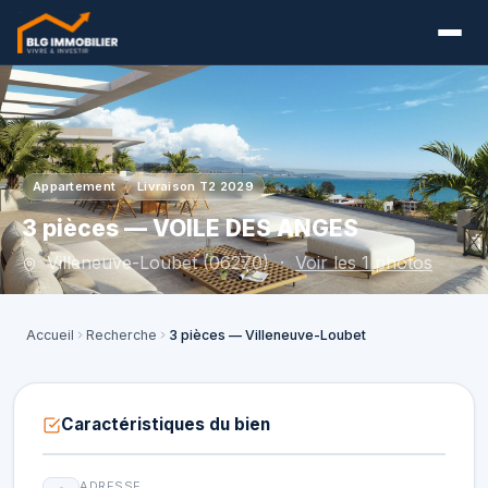
Appartement
Livraison T2 2029
3 pièces — VOILE DES ANGES
Villeneuve-Loubet (06270) ·
Voir les 1 photos
Accueil
Recherche
3 pièces — Villeneuve-Loubet
Caractéristiques du bien
ADRESSE