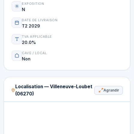
EXPOSITION
N
DATE DE LIVRAISON
T2 2029
TVA APPLICABLE
20.0%
CAVE / LOCAL
Non
Localisation — Villeneuve-Loubet
Agrandir
(06270)